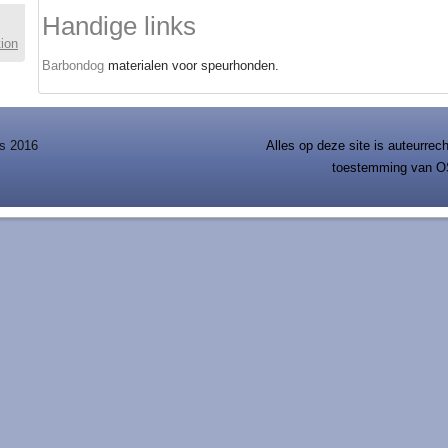
Handige links
tion
Barbondog
materialen voor speurhonden.
s 2016
Alles op deze site is auteurre
toestemming van O