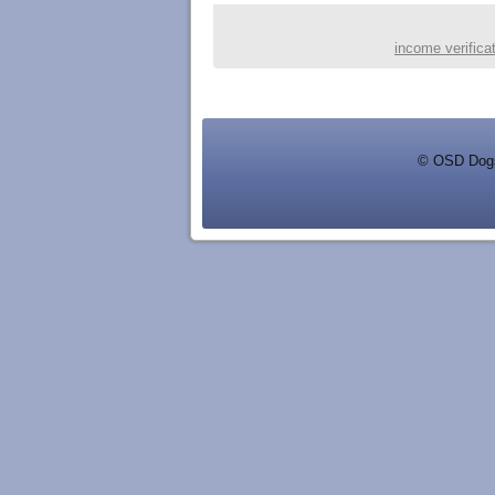
income verifica
© OSD Dog